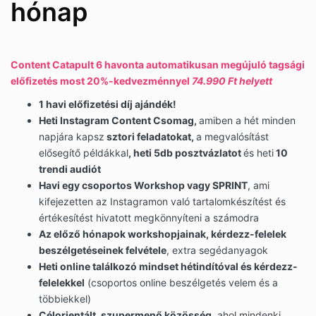
hónap
Content Catapult 6 havonta automatikusan megújuló tagsági
előfizetés most 20%-kedvezménnyel
74.990 Ft helyett
1 havi előfizetési díj ajándék!
Heti Instagram Content Csomag,
amiben a hét minden
napjára kapsz
sztori feladatokat,
a megvalósítást
elősegítő példákkal
, heti 5db posztvázlatot
és heti
10
trendi audiót
Havi egy csoportos Workshop vagy SPRINT
, ami
kifejezetten az Instagramon való tartalomkészítést és
értékesítést hivatott megkönnyíteni a számodra
Az előző hónapok workshopjainak, kérdezz-felelek
beszélgetéseinek felvétele
, extra segédanyagok
Heti online találkozó mindset hétindítóval és kérdezz-
felelekkel
(csoportos online beszélgetés velem és a
többiekkel)
Célorientált, szupermenő közösség
, ahol mindenki