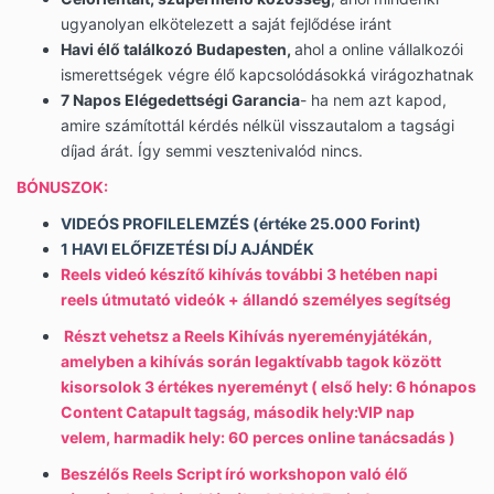
ugyanolyan elkötelezett a saját fejlődése iránt
Havi élő találkozó Budapesten,
ahol a
online
vállalkozói
ismerettségek végre élő kapcsolódásokká virágozhatnak
7 Napos Elégedettségi Garancia
- ha nem azt kapod,
amire számítottál kérdés nélkül visszautalom a tagsági
díjad árát. Így semmi vesztenivalód nincs.
BÓNUSZOK:
VIDEÓS PROFILELEMZÉS (értéke 25.000 Forint)
1 HAVI ELŐFIZETÉSI DÍJ AJÁNDÉK
Reels videó készítő kihívás további 3 hetében napi
reels útmutató videók + állandó személyes segítség
Részt vehetsz a Reels Kihívás nyereményjátékán,
amelyben a kihívás során legaktívabb tagok között
kisorsolok 3 értékes nyereményt ( első hely: 6 hónapos
Content Catapult tagság, második hely:VIP nap
velem, harmadik hely: 60 perces online tanácsadás )
Beszélős Reels Script író workshopon való élő